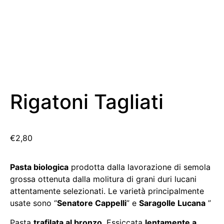
Rigatoni Tagliati
€
2,80
Pasta biologica
prodotta dalla lavorazione di semola
grossa ottenuta dalla molitura di grani duri lucani
attentamente selezionati. Le varietà principalmente
usate sono “
Senatore Cappelli
” e
Saragolle Lucana
”
Pasta
trafilata al bronzo
. Essiccata
lentamente a